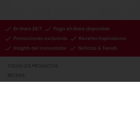
En línea 24/7
Pago en línea disponible
Promociones exclusivas
Recetas inspiradoras
Insights del consumidor
Noticias & Trends
TODOS LOS PRODUCTOS
RECETAS
SERVICIOS
CONSUMER INSIGHTS
ACERCA DE PURATOS
NOTICIAS
CONTÁCTENOS
BASE DE CONOCIMIENTOS