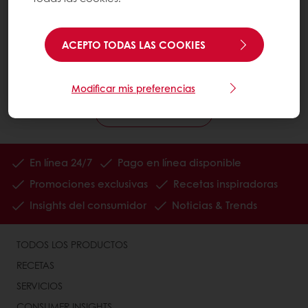
Descubra una gama completa de
productos innovadores y materias
ACEPTO TODAS LAS COOKIES
primas para los sectores de panadería,
pastelería y chocolate.
Modificar mis preferencias
Descubra
En línea 24/7
Pago en línea disponible
Promociones exclusivas
Recetas inspiradoras
Insights del consumidor
Noticias & Trends
TODOS LOS PRODUCTOS
RECETAS
SERVICIOS
CONSUMER INSIGHTS