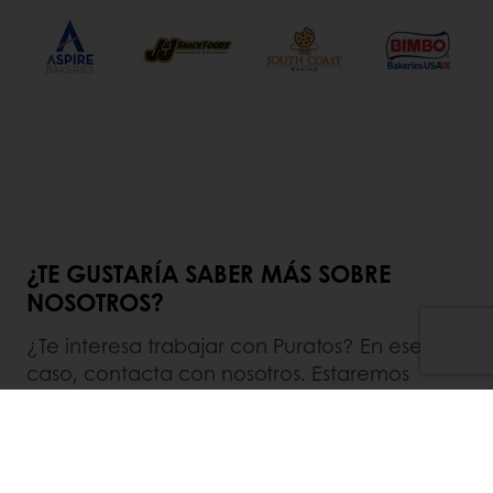
¿TE GUSTARÍA SABER MÁS SOBRE
NOSOTROS?
¿Te interesa trabajar con Puratos? En ese
caso, contacta con nosotros. Estaremos
encantados de conocerte y escuchar tus
deseos y necesidades sin ningún
compromiso.