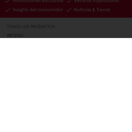
Promociones exclusivas
Recetas inspiradoras
Insights del consumidor
Noticias & Trends
TODOS LOS PRODUCTOS
RECETAS
SERVICIOS
CONSUMER INSIGHTS
ACERCA DE PURATOS
NOTICIAS
CONTÁCTENOS
BASE DE CONOCIMIENTOS
Seleccione un país
Corporate website