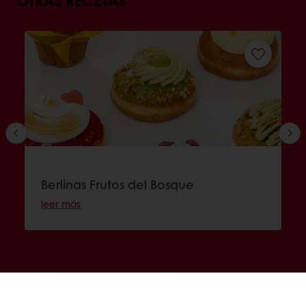
OTRAS RECETAS
Berlinas Frutos del Bosque
leer más
En línea 24/7
Pago en línea disponible
Promociones exclusivas
Recetas inspiradoras