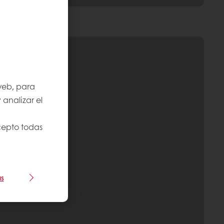
 web, para
 analizar el
Acepto todas
as