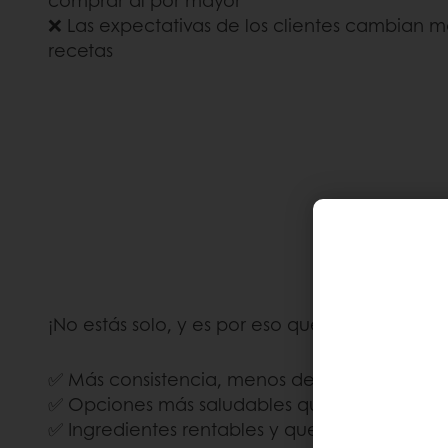
comprar al por may
❌ Las expectativas de los clientes cambian m
recetas
¡No estás solo, y es por eso que estamos aquí
✅ Más consistencia, menos desperdicio
✅ Opciones más saludables que a los cliente
✅ Ingredientes rentables y que ahorran tiem