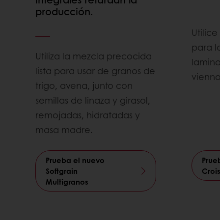
producción.
Utilic
para l
Utiliza la mezcla precocida
lamina
lista para usar de granos de
vienno
trigo, avena, junto con
semillas de linaza y girasol,
remojadas, hidratadas y
masa madre.
Prueba el nuevo
Prue
Softgrain
Croi
Multigranos