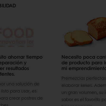
BILIDAD
ito ahorrar tiempo
Necesito poca can
eparación y
de producto para i
er resultados
mi emprendimient
tentes.
Premezclas perfectas
or una solución de
elaborar kekes. Ade
listo para usar, es
un gran volumen, su 
para crear postres de
sabor es el favorito p
ches.