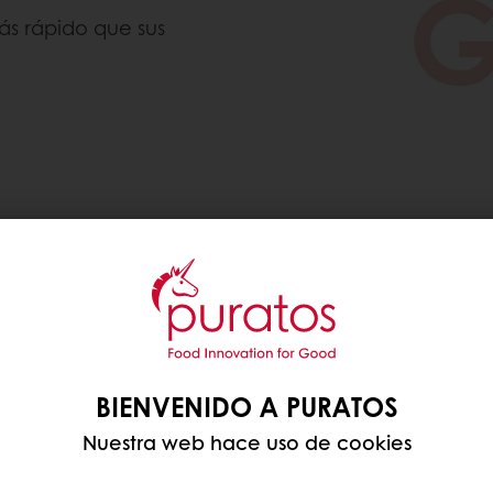
or
ás rápido que sus
 para ayudarte!
BIENVENIDO A PURATOS
Nuestra web hace uso de cookies
s les encantan
po