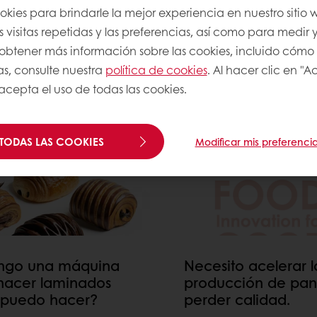
okies para brindarle la mejor experiencia en nuestro sitio
DA PARA SU NEGOCIO
 visitas repetidas y las preferencias, así como para medir y
a obtener más información sobre las cookies, incluido cómo
ña conlleva desafíos diarios: costos crecientes, 
as, consulte nuestra
política de cookies
. Al hacer clic en "
tre el producto Puratos adecuado en función de su
 acepta el uso de todas las cookies.
 PAN
TODAS LAS COOKIES
Modificar mis preferenci
ngo una máquina
Necesito acelerar l
hacer laminados
producción de pan 
puedo hacer?
perder calidad.