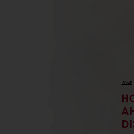
HOME
HO
A
DI