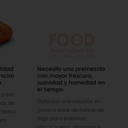
tidad
Necesito una premezcla
niciar
con mayor frescura,
o
suavidad y humedad en
el tiempo
 para
Opta por una solución en
más de
polvo a base de harina de
intenso
trigo para elaborar
ara
bizcochuelos, piononos y