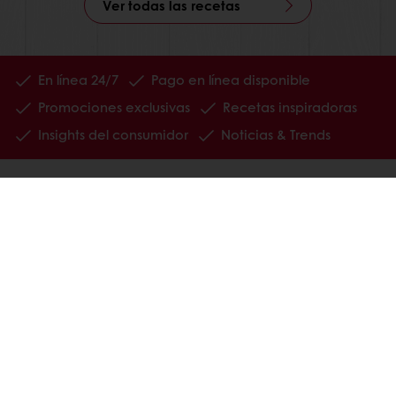
Ver todas las recetas
En línea 24/7
Pago en línea disponible
Promociones exclusivas
Recetas inspiradoras
Insights del consumidor
Noticias & Trends
TODOS LOS PRODUCTOS
RECETAS
SERVICIOS
CONSUMER INSIGHTS
ACERCA DE PURATOS
NOTICIAS
CONTÁCTENOS
BASE DE CONOCIMIENTOS