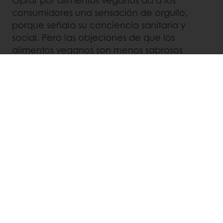
consumidores una sensación de orgullo,
porque señala su conciencia sanitaria y
social. Pero las objeciones de que los
alimentos veganos son menos sabrosos
también están disminuyendo, ya que el 52%
está de acuerdo en que las alternativas
basadas en plantas saben tan bien como los
productos alimenticios de origen animal. En
la industria chocolatera, el mayor obstáculo
para elaborar creaciones de origen vegetal
era el desarrollo de chocolates y coberturas
blancas sin leche con la misma gran
trabajabilidad y versatilidad de uso que su
homólogo lácteo. Pero gracias a las
soluciones y tecnologías actuales, ahora
existen
soluciones de chocolate vegetal para
profesionales
que permiten creaciones