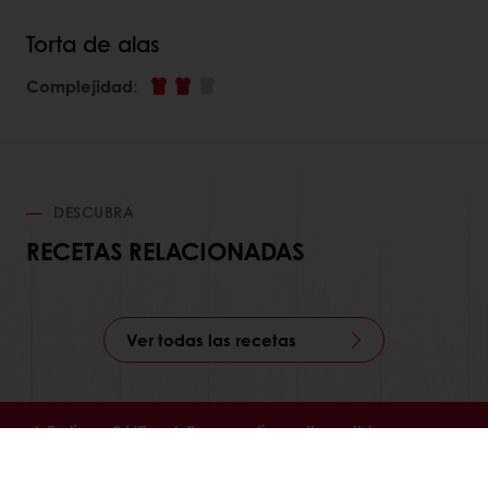
Torta de alas
Complejidad
:
DESCUBRA
RECETAS RELACIONADAS
Ver todas las recetas
En línea 24/7
Pago en línea disponible
Promociones exclusivas
Recetas inspiradoras