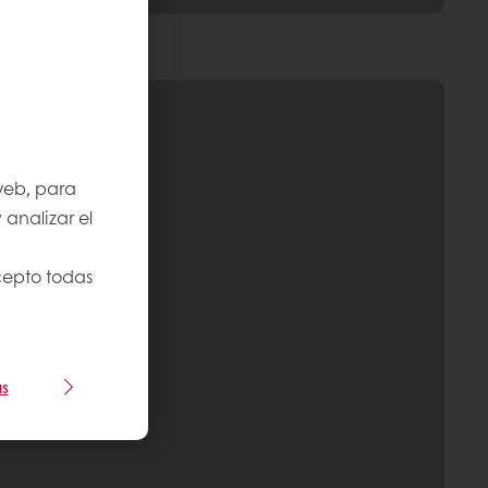
 web, para
 analizar el
Acepto todas
as