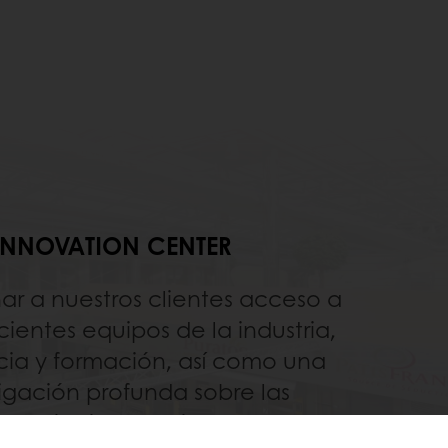
INNOVATION CENTER
ar a nuestros clientes acceso a
cientes equipos de la industria,
cia y formación, así como una
tigación profunda sobre las
dencias internacionales.