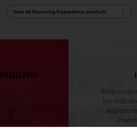
View all Flavouring Preparations products
PASTELERÍA
Proporcion
Pastelería
los más re
 industriales
experien
letamente
inves
novación
ten