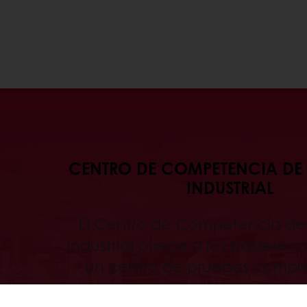
CENTRO DE COMPETENCIA DE 
INDUSTRIAL
El Centro de Competencia de 
Industrial ofrece a los pasteleros
un centro de pruebas comp
equipado dedicado a la in