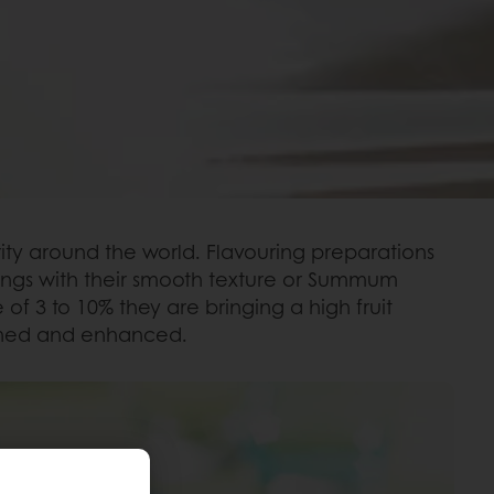
ty around the world. Flavouring preparations
urings with their smooth texture or Summum
f 3 to 10% they are bringing a high fruit
vened and enhanced.