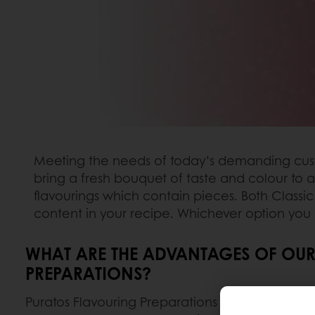
Meeting the needs of today’s demanding custo
bring a fresh bouquet of taste and colour to 
flavourings which contain pieces. Both Classi
content in your recipe. Whichever option yo
WHAT ARE THE ADVANTAGES OF OU
PREPARATIONS?
Puratos Flavouring Preparations enable you to d