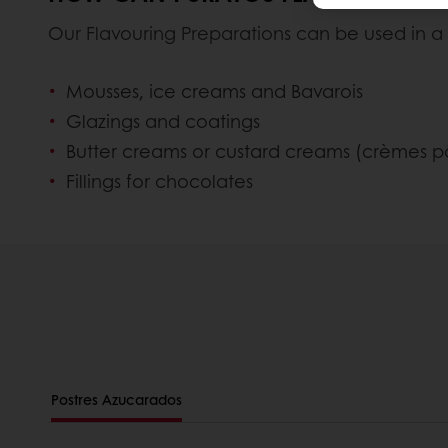
Our Flavouring Preparations can be used in a 
Mousses, ice creams and Bavarois
Glazings and coatings
Butter creams or custard creams (crèmes pâ
Fillings for chocolates
Postres Azucarados