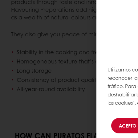
products through taste and innovation. Even at
Flavouring Preparations add high fruit content t
as a wealth of natural colours and flavours.
They also give you peace of mind, guaranteei
Stability in the cooking and freezing process
Homogeneous texture that’s easy to work wi
Utilizamos co
Long storage
reconocer las
Consistency of product quality
tráfico. Par
All-year-round availability
deshabilitarl
las cookies",
ACEPTO 
HOW CAN PURATOS FLAVOURING PR