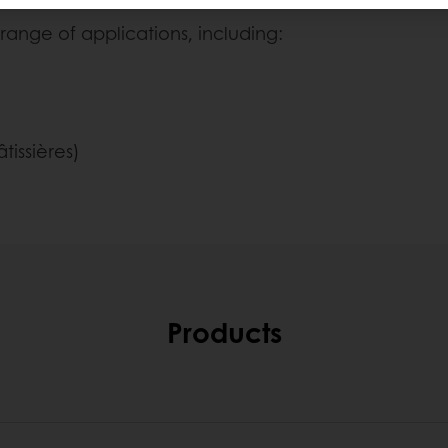
range of applications, including:
tissières)
Products