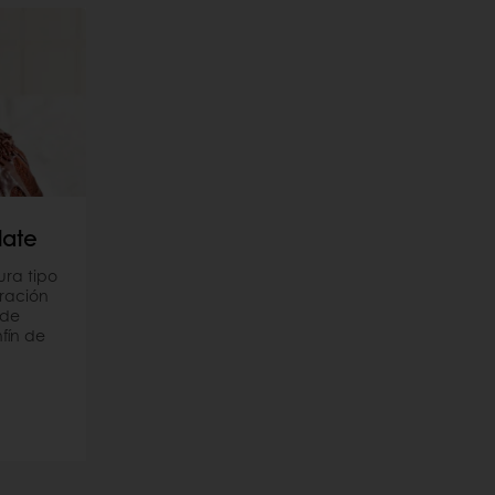
late
ura tipo
ración
 de
fín de