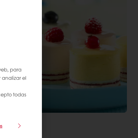
 web, para
 analizar el
Acepto todas
as