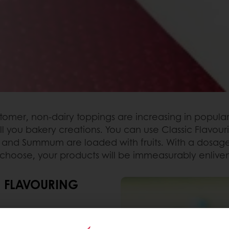
mer, non-dairy toppings are increasing in populari
all you bakery creations. You can use Classic Flavo
c and Summum are loaded with fruits. With a dosage o
u choose, your products will be immeasurably enli
R FLAVOURING
ifferentiate your