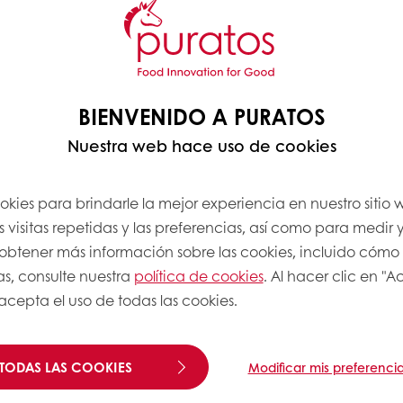
 a low dosage, Fruit
o your creations, as well
ng:
BIENVENIDO A PURATOS
Nuestra web hace uso de cookies
es
th
okies para brindarle la mejor experiencia en nuestro sitio
 visitas repetidas y las preferencias, así como para medir y
a obtener más información sobre las cookies, incluido cómo
as, consulte nuestra
política de cookies
. Al hacer clic en "
 acepta el uso de todas las cookies.
TODAS LAS COOKIES
Modificar mis preferenci
EPARATIONS BE USED?