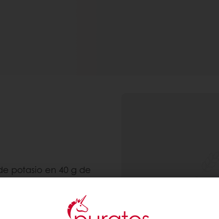
 de potasio en 40 g de
.