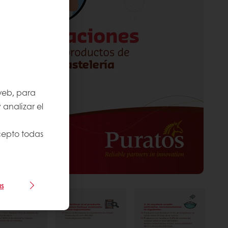
 web, para
 analizar el
Acepto todas
as