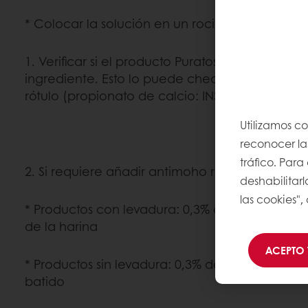
* Colocar la solución en un rociador.
1. Verificar si el producto Puratos trae inclui
ingrediente. Esto lo puede chequear leyendo l
rótulo (propionato de calcio: INS 282 o sorbato 
Utilizamos co
reconocer las
tráfico. Par
2. Si requiere añadir antimoho recomendamos l
deshabilitarl
las cookies",
* Productos con levadura: 0,3% de propionato d
de la harina
ACEPTO 
* Productos sin levadura: 0,3% de sorbato de pot
batido