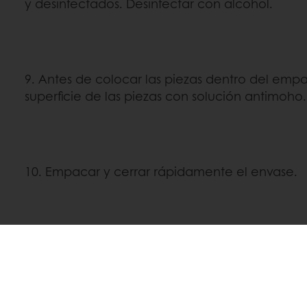
y desinfectados. Desinfectar con alcohol.
9. Antes de colocar las piezas dentro del empa
superficie de las piezas con solución antimoho.
10. Empacar y cerrar rápidamente el envase.
Linkedin
Twitter
Facebook