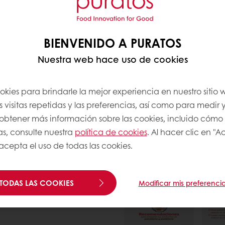
BIENVENIDO A PURATOS
do antimoho como
os ingredientes del
Nuestra web hace uso de cookies
de potasio INS 202).
okies para brindarle la mejor experiencia en nuestro sitio
 visitas repetidas y las preferencias, así como para medir y
a obtener más información sobre las cookies, incluido cómo
o siguiente:
as, consulte nuestra
política de cookies
. Al hacer clic en "
 acepta el uso de todas las cookies.
e calcio sobre el total
TODAS LAS COOKIES
Modificar mis preferenci
asio sobre el total del