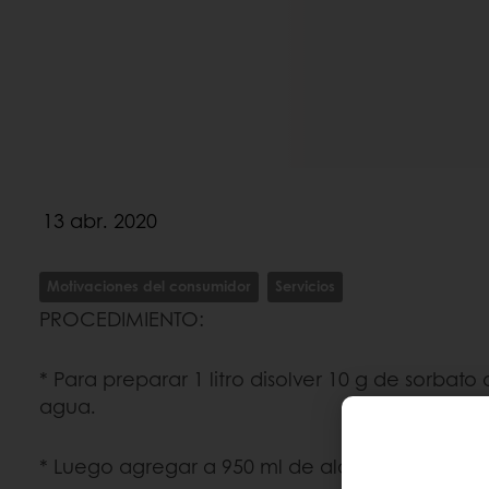
13 abr. 2020
Motivaciones del consumidor
Servicios
PROCEDIMIENTO:
* Para preparar 1 litro disolver 10 g de sorbato
agua.
* Luego agregar a 950 ml de alcohol y mezclar