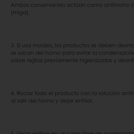
Ambos conservantes actúan como antimoho d
(miga).
3. Si usa moldes, los productos se deben desmo
se sacan del horno para evitar la condensació
sobre rejillas previamente higienizadas y desi
4. Rociar todo el producto con la solución a
al salir del horno y dejar enfriar.
5. Dejar enfriar en un lugar libre de correntada