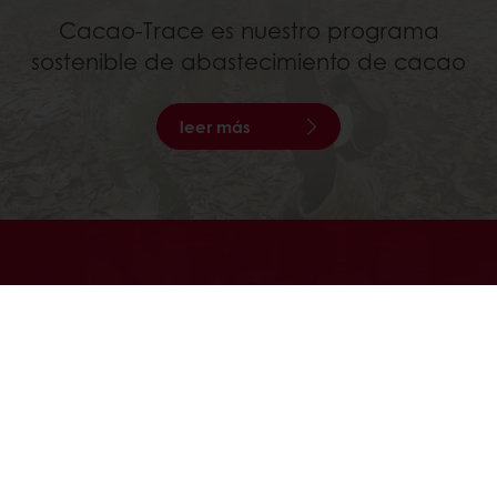
Cacao-Trace es nuestro programa
sostenible de abastecimiento de cacao
leer más
SERVICIOS
Desarrollar nuevos conceptos de
productos, intercambiar con expertos
en interacción de ingredientes, nutrición
y maridaje de alimentos o asistir a
seminarios técnicos