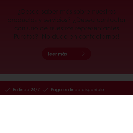
¿Desea saber más sobre nuestros
productos y servicios? ¿Desea contactar
con uno de nuestros representantes
Puratos? ¡No dude en contactarnos!
leer más
En línea 24/7
Pago en línea disponible
Promociones exclusivas
Recetas inspiradoras
Insights del consumidor
Noticias & Trends
TODOS LOS PRODUCTOS