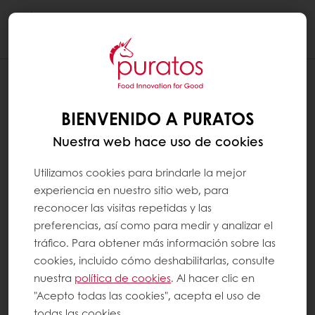
Togg
navi
¿QUÉ ES EL PAN INTEGRAL?
BIENVENIDO A PURATOS
El pan integral es un tipo de pan que se
Nuestra web hace uso de cookies
elabora parcial o totalmente con harinas
integrales. Las harinas se consideran
Utilizamos cookies para brindarle la mejor
experiencia en nuestro sitio web, para
integrales si contienen las tres partes
reconocer las visitas repetidas y las
diferentes de un grano entero (el salvado
preferencias, así como para medir y analizar el
rico en fibra, el endosperm y el germen
tráfico. Para obtener más información sobre las
denso en nutrientes) en proporciones
cookies, incluido cómo deshabilitarlas, consulte
adecuadas. En algunos países, para que un
nuestra
política de cookies
. Al hacer clic en
"Acepto todas las cookies", acepta el uso de
pan se llame “entero”, debe contener una
todas las cookies.