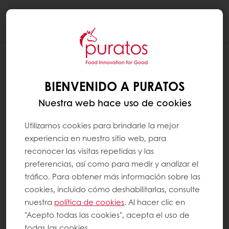
Togg
navi
¿CUÁL ES LA DIFERENCIA ENTRE
“FUENTE DE FIBRAS” Y “RICO EN
BIENVENIDO A PURATOS
FIBRAS”?
Nuestra web hace uso de cookies
En la mayoría de los países, las afirmaciones
Utilizamos cookies para brindarle la mejor
sobre salud y nutrición que se hacen para
experiencia en nuestro sitio web, para
presentar o promocionar alimentos a los
reconocer las visitas repetidas y las
preferencias, así como para medir y analizar el
consumidores están estrictamente reguladas.
tráfico. Para obtener más información sobre las
cookies, incluido cómo deshabilitarlas, consulte
En Europa, por ejemplo, una reivindicación
nuestra
política de cookies
. Al hacer clic en
de que un alimento es una fuente de fibra (o
"Acepto todas las cookies", acepta el uso de
cualquier reivindicación que probablemente
todas las cookies.