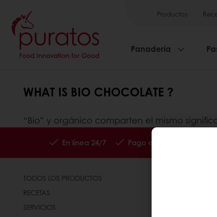
Productos
Rece
Panadería
Pa
WHAT IS BIO CHOCOLATE ?
“Bio” y orgánico comparten el mismo signific
En línea 24/7
Pago en línea disponible
TODOS LOS PRODUCTOS
ACERCA DE
RECETAS
NOTICIAS
SERVICIOS
CONTÁCTEN