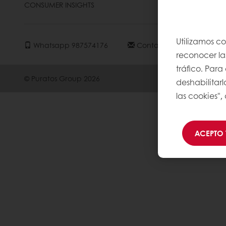
CONSUMER INSIGHTS
BASE DE C
Utilizamos co
Whatsapp 987574176
Contactoperu@puratos.
reconocer las
tráfico. Par
© Puratos Group 2026
deshabilitarl
las cookies",
ACEPTO 