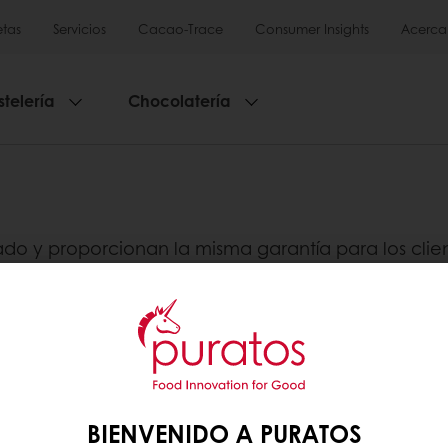
tas
Servicios
Cacao-Trace
Consumer Insights
Acerca
stelería
Chocolatería
ado y proporcionan la misma garantía para los clie
Promociones exclusivas
Recetas inspiradoras
 PURATOS
BIENVENIDO A PURATOS
OS