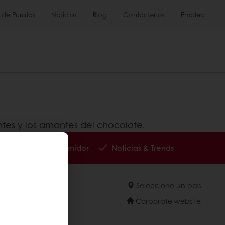
 de Puratos
Noticias
Blog
Contáctenos
Empleo
ntes y los amantes del chocolate.
Insights del consumidor
Noticias & Trends
Seleccione un país
Corporate website