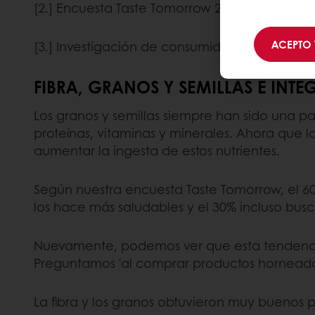
[2.] Encuesta Taste Tomorrow 2019.
ACEPTO 
[3.] Investigación de consumidores post-Covi
FIBRA, GRANOS Y SEMILLAS E INTE
Los granos y semillas siempre han sido una p
proteínas, vitaminas y minerales. Ahora que l
aumentar la ingesta de estos nutrientes.
Según nuestra encuesta Taste Tomorrow, el 6
los hace más saludables y el 30% incluso busca
Nuevamente, podemos ver que esta tendencia 
Preguntamos 'al comprar productos horneado
La fibra y los granos obtuvieron muy buenos p