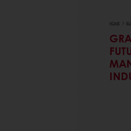
HOME
BL
GRA
FUT
MAN
IND