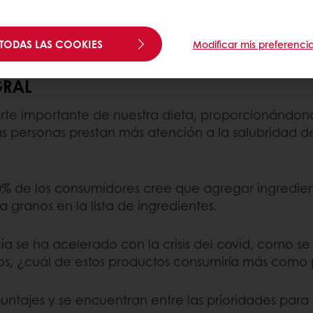
TODAS LAS COOKIES
d patentada por Puratos, trabajo de campo marzo- J
Modificar mis preferenci
GRAL
arte importante de nuestra dieta, proporcionándono
as personas prestan más atención a la salubridad de
0% de los consumidores cree que agregar ingredient
 granos en la lista de ingredientes.
se ha acelerado con la crisis del covid, como se 
s, ¿cuál de estos productos consumiría más como 
untajes y se encuentran entre las prioridades para 