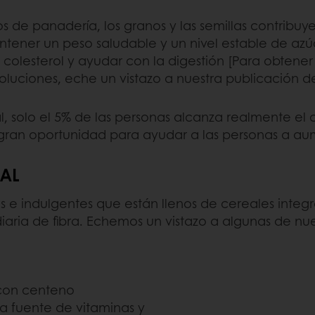
s de panadería, los granos y las semillas contribuy
antener un peso saludable y un nivel estable de azú
 colesterol y ayudar con la digestión [Para obtener
os soluciones, eche un vistazo a nuestra publicació
l, solo el 5% de las personas alcanza realmente 
na gran oportunidad para ayudar a las personas a a
RAL
s e indulgentes que están llenos de cereales integra
iaria de fibra. Echemos un vistazo a algunas de nue
 con centeno
a fuente de vitaminas y