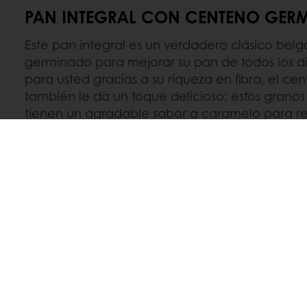
PAN INTEGRAL CON CENTENO GER
Este pan integral es un verdadero clásico bel
germinado para mejorar su pan de todos los dí
para usted gracias a su riqueza en fibra, el c
también le da un toque delicioso: estos grano
tienen un agradable sabor a caramelo para 
perfectamente su comida.
Descubre la receta de Pan Integral con Centeno G