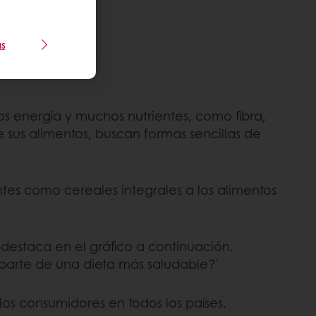
unio ​​de 2020.
as
s energía y muchos nutrientes, como fibra,
 sus alimentos, buscan formas sencillas de
es como cereales integrales a los alimentos
destaca en el gráfico a continuación.
parte de una dieta más saludable?'
los consumidores en todos los países.