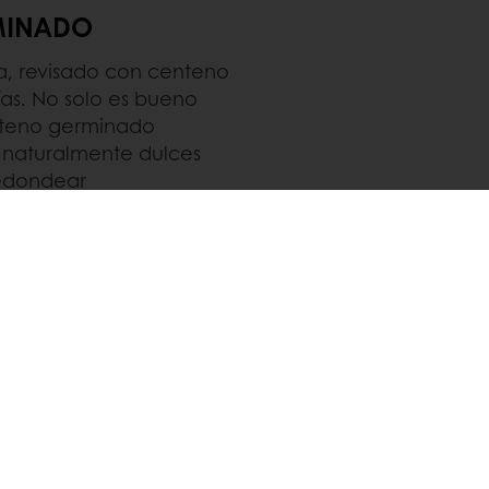
MINADO
ga, revisado con centeno
as. No solo es bueno
enteno germinado
s naturalmente dulces
redondear
erminado