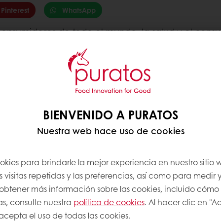
Pinterest
WhatsApp
 consumidores de todo el mundo, la salud y el con
n una encuesta realizada por Ipsos en abril de 20
es una vez finalizada la crisis. En todo el mundo, e
do. Cuando realizamos nuestra
Taste Tomorrow
encue
, el azúcar y la grasa. Hoy en día, sin embargo, la 
eínas.
Se trata de cada vez más al mismo tiempo
2.
BIENVENIDO A PURATOS
Nuestra web hace uso de cookies
isis del covid, ya que los consumidores buscan cad
alud se ha convertido en el primer criterio de com
chinos busquen alimentos con vitaminas y nutrien
okies para brindarle la mejor experiencia en nuestro sitio
 visitas repetidas y las preferencias, así como para medir y
a obtener más información sobre las cookies, incluido cómo
caré productos que sean más saludables y mejores pa
as, consulte nuestra
política de cookies
. Al hacer clic en "
 acepta el uso de todas las cookies.