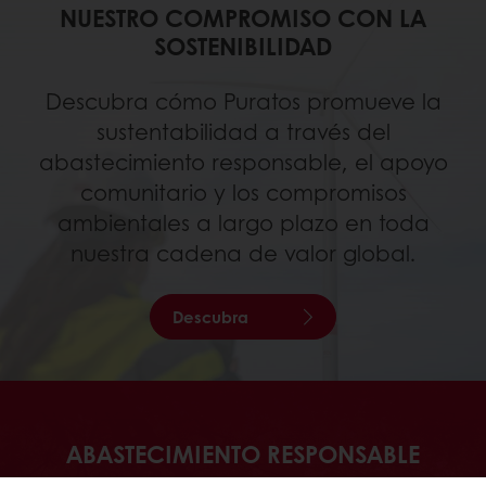
NUESTRO COMPROMISO CON LA
SOSTENIBILIDAD
Descubra cómo Puratos promueve la
sustentabilidad a través del
abastecimiento responsable, el apoyo
comunitario y los compromisos
ambientales a largo plazo en toda
nuestra cadena de valor global.
Descubra
ABASTECIMIENTO RESPONSABLE